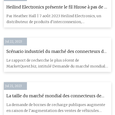
Heilind Electronics présente le fil Hirose à pas de 1
mm
Par Heather Hall | 7 août 2023 Heilind Electronics, un
distributeur de produits d'interconnexion,
électromécaniques et
Jul 22, 2023
Scénario industriel du marché des connecteurs de
systèmes automobiles 2023 sur les principaux
Le rapport de recherche le plus récent de
fournisseurs
MarketQuest.biz, intitulé Demande du marché mondial
des connecteurs de système
Jul 21, 2023
La taille du marché mondial des connecteurs de
recharge pour véhicules électriques devrait
La demande de bornes de recharge publiques augmente
atteindre 181,2 millions de dollars d’ici 2030, avec
en raison de l’augmentation des ventes de véhicules