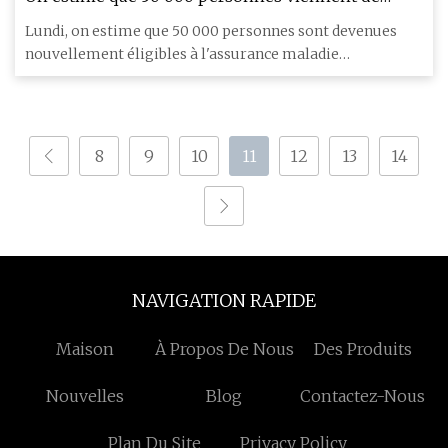
devenir éligibles au faible
Lundi, on estime que 50 000 personnes sont devenues
nouvellement éligibles à l'assurance maladie
ConnectorCare, que l'Ét
8
9
10
11
12
13
14
NAVIGATION RAPIDE
Maison
À Propos De Nous
Des Produits
Nouvelles
Blog
Contactez-Nous
Plan Du Site
Privacy Policy