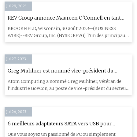
Jul 28, 2023
REV Group annonce Maureen O'Connell en tant
que nouvelle membre indépendante du conseil
BROOKFIELD, Wisconsin, 30 août 2023--(BUSINESS
d'administration
WIRE)--REV Group, Inc. (NYSE : REVG), l'un des principaux
fabricants de v
Jul 27, 2023
Greg Muhlner est nommé vice-président du
secteur public d'Atom Computing et Ken
Atom Computing a nommé Greg Muhlner, vétéran de
Braithwaite est nommé au conseil d'administration
l'industrie GovCon, au poste de vice-président du secteur
public et Ken
Jul 26, 2023
6 meilleurs adaptateurs SATA vers USB pour
disques durs externes
Que vous soyez un passionné de PC ou simplement