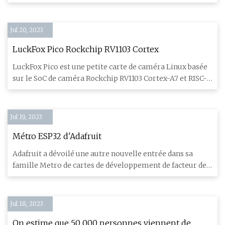
une croissance du marché de 18,6 % TCAC au cours
électriques. L
de la période de prévision.
Jul 20, 2023
LuckFox Pico Rockchip RV1103 Cortex
LuckFox Pico est une petite carte de caméra Linux basée
sur le SoC de caméra Rockchip RV1103 Cortex-A7 et RISC-V
AI et p
Jul 19, 2023
Métro ESP32 d'Adafruit
Adafruit a dévoilé une autre nouvelle entrée dans sa
famille Metro de cartes de développement de facteur de
forme Ardui
Jul 18, 2023
On estime que 50 000 personnes viennent de