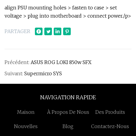
align PSU mounting holes > fasten to case > set
voltage > plug into motherboard > connect power./p>
PARTAGER
Précédent:
ASUS ROG LOKI 850w SFX
Suivant:
Supermicro SYS
NAVIGATION RAPIDE
Maison
À Propos De Nous
Des Produits
Nouvelles
Blog
Contactez-Nous