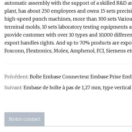
automatic assembly with the support of a skilled R&D 
plant, has about 250 employees and owns 15 sets precis
high-speed punch machines, more than 300 sets Various
terminal molds, 10 sets laboratory testing equipments 
provide customer with over 10 types and 10,000 differe
export handles rights. And up to 70% products are exp
Foxconn, Flextronics, Molex, Amphenol, FCI, Siemens e
Précédent:
Boîte Embase Connecteur Embase Prise Em
Suivant:
Embase de boîte à pas de 1,27 mm, type vertica
Notre contact