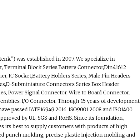
enk") was established in 2007. We specialize in
, Terminal Block Series,Battery Connector,Din41612
r, IC Socket,Battery Holders Series, Male Pin Headers
ries,D-Subminiature Connectors Series,Box Header
es, Power Signal Connector, Wire to Board Connector,
semblies, I/O Connector. Through 15 years of development
 have passed IATF16949:2016. ISO9001:2008 and ISO1400
 approved by UL, SGS and RoHS. Since its foundation,
es its best to supply customers with products of high
eed punch molding, precise plastic injection molding and