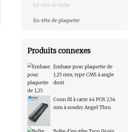
En-tête de boîte
En-tête de plaquette
Produits connexes
Embase pour plaquette de
1,25 mm, type CMS à angle
droit
Conn fil à carte 44 POS 2,54
mm à souder Angel Thru
Boîte d'en-tête Tscn 04pin