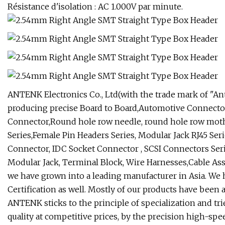
Résistance d'isolation : AC 1.000V par minute.
ANTENK Electronics Co., Ltd(with the trade mark of "Ant
producing precise Board to Board,Automotive Connector
Connector,Round hole row needle, round hole row mothe
Series,Female Pin Headers Series, Modular Jack RJ45 Se
Connector, IDC Socket Connector , SCSI Connectors Seri
Modular Jack, Terminal Block, Wire Harnesses,Cable As
we have grown into a leading manufacturer in Asia. We
Certification as well. Mostly of our products have been
ANTENK sticks to the principle of specialization and tri
quality at competitive prices, by the precision high-sp