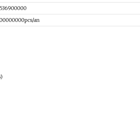
8536900000
100000000pcs/an
s)