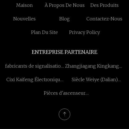
Maison
À Propos De Nous
Des Produits
Nouvelles
Blog
Contactez-Nous
Plan Du Site
Privacy Policy
ENTREPRISE PARTENAIRE
fabricants de signalisation
Zhangjiagang Kingkangda
numérique intérieure
Machinery Co., Ltd.
Cixi Kaifeng Électronique
Siècle Weiye (Dalian)
Cie, Ltée
Équipement de contrôle
Pièces d'ascenseur
Co., Ltd.
Shaanxi Nona Co., Ltd.