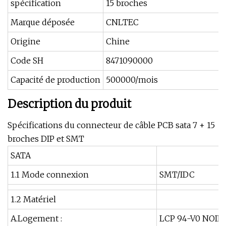
spécification
15 broches
Marque déposée
CNLTEC
Origine
Chine
Code SH
8471090000
Capacité de production
500000/mois
Description du produit
Spécifications du connecteur de câble PCB sata 7 + 15
broches DIP et SMT
SATA
1.1 Mode connexion
SMT/IDC
1.2 Matériel
A.Logement :
LCP 94-V0 NOIR