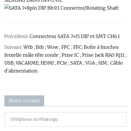
SIEMSNS ZAGG OPPO, etc.
Précédent:
Connecteur SATA 7+15 DIP et SMT CH6.1
Suivant:
Wtb ; Btb ; Wow ; FPC ; FFC; Boîte à broches
femelle mâle tête ronde ; Prise IC ; Prise Jack RJ45 Rj11 ;
USB; VACARME; HDMI ; PCIe ; SATA ; VGA ; SIM ; Câble
d'alimentation
Notre contact