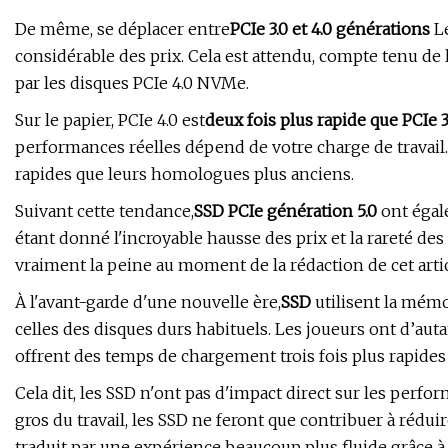
De même, se déplacer entre
PCIe 3.0 et 4.0 générations
Le
considérable des prix. Cela est attendu, compte tenu d
par les disques PCIe 4.0 NVMe.
Sur le papier, PCIe 4.0 est
deux fois plus rapide que PCIe 3
performances réelles dépend de votre charge de travail.
rapides que leurs homologues plus anciens.
Suivant cette tendance,
SSD PCIe génération 5.0
ont égal
étant donné l'incroyable hausse des prix et la rareté des
vraiment la peine au moment de la rédaction de cet artic
À l'avant-garde d'une nouvelle ère,
SSD
utilisent la mémo
celles des disques durs habituels. Les joueurs ont d’auta
offrent des temps de chargement trois fois plus rapides 
Cela dit, les SSD n'ont pas d'impact direct sur les perfo
gros du travail, les SSD ne feront que contribuer à rédui
traduit par une expérience beaucoup plus fluide grâce 