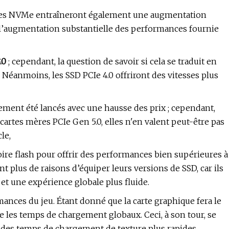
s NVMe entraîneront également une augmentation
e l’augmentation substantielle des performances fournie
.0
; cependant, la question de savoir si cela se traduit en
 Néanmoins, les SSD PCIe 4.0 offriront des vitesses plus
ement été lancés avec une hausse des prix ; cependant,
 cartes mères PCIe Gen 5.0, elles n'en valent peut-être pas
le,
ire flash pour offrir des performances bien supérieures à
nt plus de raisons d’équiper leurs versions de SSD, car ils
et une expérience globale plus fluide.
rmances du jeu. Étant donné que la carte graphique fera le
re les temps de chargement globaux. Ceci, à son tour, se
à des temps de chargement de texture plus rapides.