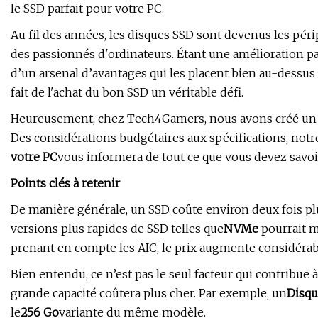
le SSD parfait pour votre PC.
Au fil des années, les disques SSD sont devenus les pér
des passionnés d'ordinateurs. Étant une amélioration par
d’un arsenal d’avantages qui les placent bien au-dessus 
fait de l'achat du bon SSD un véritable défi.
Heureusement, chez Tech4Gamers, nous avons créé un gu
Des considérations budgétaires aux spécifications, notre
votre PC
vous informera de tout ce que vous devez savoi
Points clés à retenir
De manière générale, un SSD coûte environ deux fois pl
versions plus rapides de SSD telles que
NVMe
pourrait m
prenant en compte les AIC, le prix augmente considérab
Bien entendu, ce n’est pas le seul facteur qui contribue
grande capacité coûtera plus cher. Par exemple, un
Disqu
le
256 Go
variante du même modèle.