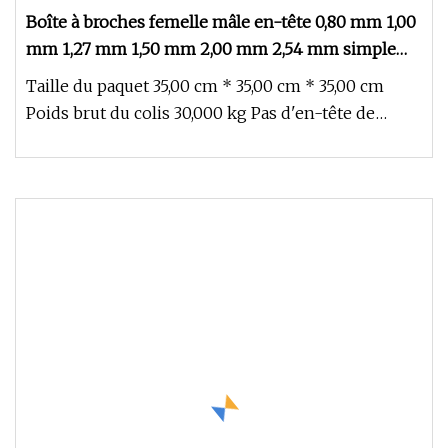
Boîte à broches femelle mâle en-tête 0,80 mm 1,00
mm 1,27 mm 1,50 mm 2,00 mm 2,54 mm simple
double rangée droite à angle droit DIP SMT SMD
Taille du paquet 35,00 cm * 35,00 cm * 35,00 cm
connecteur de prise de borne
Poids brut du colis 30,000 kg Pas d'en-tête de
broche = 2,54 mm Type SMT