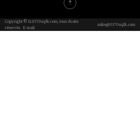
Copyright © fr.0370sqfk.com, tous droits
mike@0370sqfk.com
réservés. E-mail: