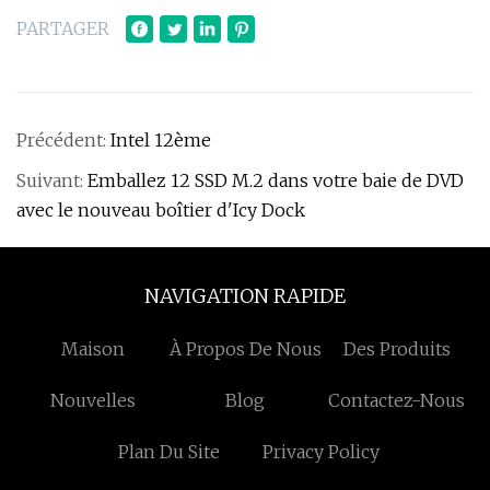
PARTAGER
Précédent:
Intel 12ème
Suivant:
Emballez 12 SSD M.2 dans votre baie de DVD
avec le nouveau boîtier d'Icy Dock
NAVIGATION RAPIDE
Maison
À Propos De Nous
Des Produits
Nouvelles
Blog
Contactez-Nous
Plan Du Site
Privacy Policy