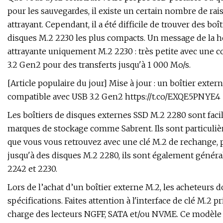
pour les sauvegardes, il existe un certain nombre de rai
attrayant. Cependant, il a été difficile de trouver des b
disques M.2 2230 les plus compacts. Un message de la ho
attrayante uniquement M.2 2230 : très petite avec une 
3.2 Gen2 pour des transferts jusqu'à 1 000 Mo/s.
[Article populaire du jour] Mise à jour : un boîtier ext
compatible avec USB 3.2 Gen2 https://t.co/EXQE5PNYE
Les boîtiers de disques externes SSD M.2 2280 sont faci
marques de stockage comme Sabrent. Ils sont particuliè
que vous vous retrouvez avec une clé M.2 de rechange,
jusqu'à des disques M.2 2280, ils sont également génér
2242 et 2230.
Lors de l’achat d’un boîtier externe M.2, les acheteurs d
spécifications. Faites attention à l'interface de clé M.2 
charge des lecteurs NGFF, SATA et/ou NVME. Ce modèle M