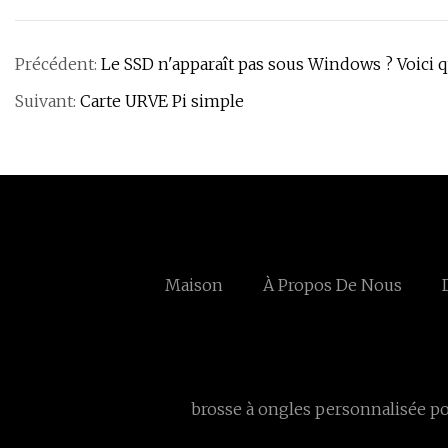
Précédent:
Le SSD n'apparaît pas sous Windows ? Voici 
Suivant:
Carte URVE Pi simple
Maison
À Propos De Nous
brosse à ongles personnalisée po