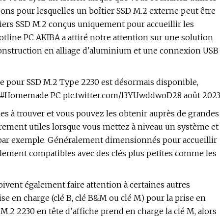
sons pour lesquelles un boîtier SSD M.2 externe peut être
oîtiers SSD M.2 conçus uniquement pour accueillir les
tline PC AKIBA a attiré notre attention sur une solution
construction en alliage d'aluminium et une connexion USB
erne pour SSD M.2 Type 2230 est désormais disponible,
4 #Homemade PC pic.twitter.com/l3YUwddwoD28 août 202
les à trouver et vous pouvez les obtenir auprès de grandes
rement utiles lorsque vous mettez à niveau un système et
 par exemple. Généralement dimensionnés pour accueillir
alement compatibles avec des clés plus petites comme les
oivent également faire attention à certaines autres
prise en charge (clé B, clé B&M ou clé M) pour la prise en
.2 2230 en tête d’affiche prend en charge la clé M, alors