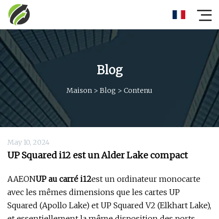
Blog
Maison
>
Blog
>
Contenu
May 10, 2024
UP Squared i12 est un Alder Lake compact
AAEON
UP au carré i12
est un ordinateur monocarte
avec les mêmes dimensions que les cartes UP
Squared (Apollo Lake) et UP Squared V2 (Elkhart Lake),
et essentiellement la même disposition des ports,