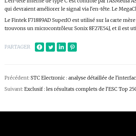
L'en-tête interne de type C est contrôlé par l'ASMedia 
qui devraient améliorer le signal via l'en-tête. Le Me
Le Fintek F71889AD SuperIO est utilisé sur la carte mère 
trouvons un microcontrôleur Sonix 8F27E54J, et il est ut
PARTAGER
Précédent:
STC Electronic : analyse détaillée de l'interf
Suivant:
Exclusif : les résultats complets de l'ESC Top 2