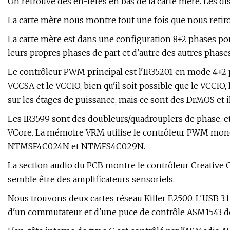
On retrouve des en-têtes en bas de la carte mère. Les di
La carte mère nous montre tout une fois que nous retiro
La carte mère est dans une configuration 8+2 phases po
leurs propres phases de part et d'autre des autres phases
Le contrôleur PWM principal est l'IR35201 en mode 4+2 
VCCSA et le VCCIO, bien qu'il soit possible que le VCCIO, 
sur les étages de puissance, mais ce sont des DrMOS et 
Les IR3599 sont des doubleurs/quadrouplers de phase, et
VCore. La mémoire VRM utilise le contrôleur PWM mono
NTMSF4C024N et NTMFS4C029N.
La section audio du PCB montre le contrôleur Creative 
semble être des amplificateurs sensoriels.
Nous trouvons deux cartes réseau Killer E2500. L'USB 3.
d'un commutateur et d'une puce de contrôle ASM1543 de