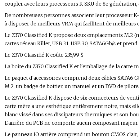
coupler avec leurs processeurs K-SKU de 8e génération,
De nombreuses personnes associent leur processeur K-S
à disposer de meilleurs VRM qui facilitent de meilleurs o
Le Z370 Classified K propose deux emplacements M.2 (
cartes réseau Killer, USB 3.1, USB 3.0, SATA6Gb/s et prend
Le Z370 Classifié K coûte 235,99 $
La boîte du Z370 Classified K et l'emballage de la carte 
Le paquet d'accessoires comprend deux câbles SATA6 Gb
M.2, un badge de boîtier, un manuel et un DVD de pilote
Le Z370 Classified K dispose de six connecteurs de venti
carte mère a une esthétique entièrement noire, mais e
blanc vissé dans ses dissipateurs thermiques et son bouc
L'arrière du PCB ne comporte aucun composant majeur.
Le panneau IO arrière comprend un bouton CMOS clair, Di