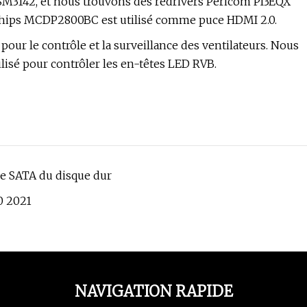
ASM3142, et nous trouvons des redrivers Pericom PI3EQX
gaChips MCDP2800BC est utilisé comme puce HDMI 2.0.
pour le contrôle et la surveillance des ventilateurs. Nous
ilisé pour contrôler les en-têtes LED RVB.
ace SATA du disque dur
50 2021
NAVIGATION RAPIDE