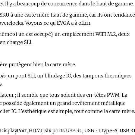
 et il y a beaucoup de concurrence dans le haut de gamme.
KU à une carte mère haut de gamme, car ils ont tendance
verclocks. Voyons ce qu'EVGA a à offrir.
même si un est occupé), un emplacement WIFI M.2, deux
 en charge SLI.
mère protègent bien la carte mère.
/s, un pont SLI, un blindage IO, des tampons thermiques
s.
lateur ; il semble que tous soient des en-têtes PWM. La
lle possède également un grand revêtement métallique
lier IO. L'esthétique est simple, tout comme la carte mère.
splayPort, HDMI, six ports USB 3.0, USB 3.1 type-A, USB 3.