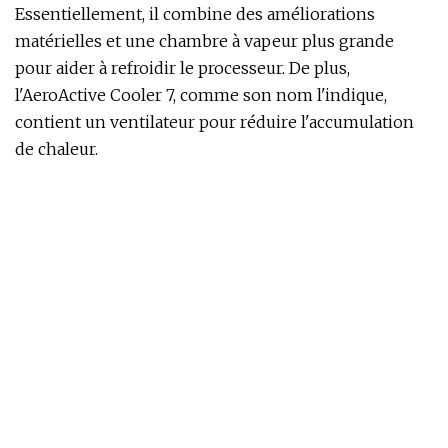
Essentiellement, il combine des améliorations
matérielles et une chambre à vapeur plus grande
pour aider à refroidir le processeur. De plus,
l'AeroActive Cooler 7, comme son nom l'indique,
contient un ventilateur pour réduire l'accumulation
de chaleur.
Deux modèles sont proposés chez des détaillants
comme JB Hi-Fi : la version vanille à 1 799 $
disponible en noir ou blanc, et la variante Ultimate à
2 099 $ qui n'existe qu'en blanc. Pour 300 $ de plus,
vous obtenez l’écran ROG Vision arrière OLED
personnalisable de 2 pouces et une expérience de
refroidissement améliorée via l’entrée AeroActive
Portal. Cette entrée s'active automatiquement lors de
la connexion de l'AeroActive Cooler, capable
d'augmenter l'efficacité thermique jusqu'à 20 %.