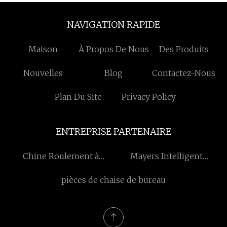
NAVIGATION RAPIDE
Maison
À Propos De Nous
Des Produits
Nouvelles
Blog
Contactez-Nous
Plan Du Site
Privacy Policy
ENTREPRISE PARTENAIRE
Chine Roulement à
Mayers Intelligent
couronne d'orientation,
Catering Équipement
pièces de chaise de bureau
fournisseurs et fabricants
(Shenzhen) Co., Ltd.
d'entraînement
d'orientation et usine -
Jiangsu Shuangzheng