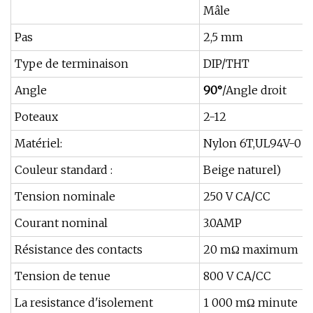
Mâle
Pas
2,5 mm
Type de terminaison
DIP/THT
Angle
90°
/Angle droit
Poteaux
2-12
Matériel:
Nylon 6T,UL94V-0
Couleur standard :
Beige naturel)
Tension nominale
250 V CA/CC
Courant nominal
3.0AMP
Résistance des contacts
20 mΩ maximum
Tension de tenue
800 V CA/CC
La resistance d'isolement
1 000 mΩ minute