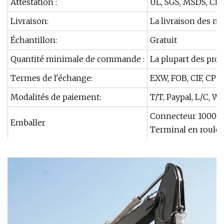
Attestation :
UL, SGS, MSDS, CE,
Livraison:
La livraison des ma
Échantillon:
Gratuit
Quantité minimale de commande :
La plupart des pro
Termes de l'échange:
EXW, FOB, CIF, CPT 
Modalités de paiement:
T/T, Paypal, L/C, 
Connecteur 1000/20
Emballer
Terminal en roulea