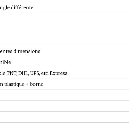
ngle différente
érentes dimensions
nible
ble TNT, DHL, UPS, etc. Express
en plastique + borne