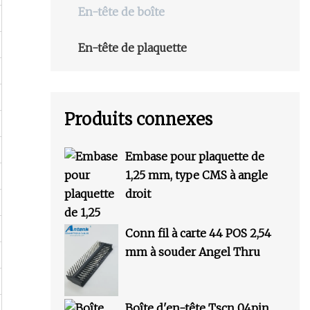
En-tête de boîte
En-tête de plaquette
Produits connexes
Embase pour plaquette de
1,25 mm, type CMS à angle
droit
Conn fil à carte 44 POS 2,54
mm à souder Angel Thru
Boîte d'en-tête Tscn 04pin