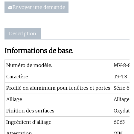
Envoyer une demande
Description
Informations de base.
Numéro de modèle.
MV-8-8
Caractère
T3-T8
Profilé en aluminium pour fenêtres et portes
Série 60
Alliage
Alliage
Finition des surfaces
Oxydati
Ingrédient d'alliage
6063
Attestation
OIN