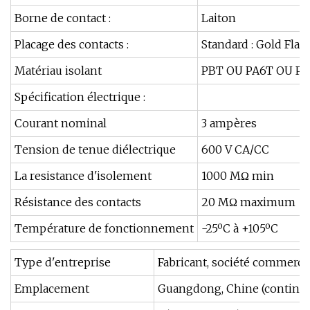
Borne de contact :
Laiton
Placage des contacts :
Standard : Gold Flash
Matériau isolant
PBT OU PA6T OU P
Spécification électrique :
Courant nominal
3 ampères
Tension de tenue diélectrique
600 V CA/CC
La resistance d'isolement
1000 MΩ min
Résistance des contacts
20 MΩ maximum
Température de fonctionnement
-25ºC à +105ºC
Type d'entreprise
Fabricant, société commerci
Emplacement
Guangdong, Chine (continen